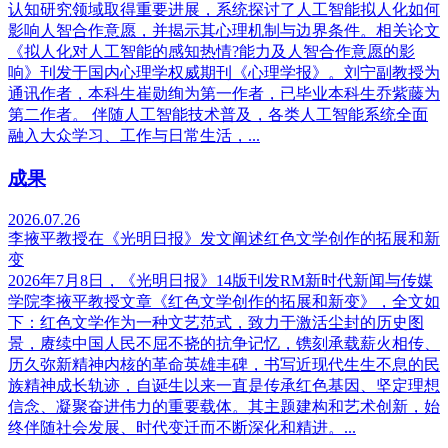
认知研究领域取得重要进展，系统探讨了人工智能拟人化如何
影响人智合作意愿，并揭示其心理机制与边界条件。相关论文
《拟人化对人工智能的感知热情?能力及人智合作意愿的影
响》刊发于国内心理学权威期刊《心理学报》。刘宁副教授为
通讯作者，本科生崔勋绚为第一作者，已毕业本科生乔紫藤为
第二作者。 伴随人工智能技术普及，各类人工智能系统全面
融入大众学习、工作与日常生活，...
成果
2026.07.26
李掖平教授在《光明日报》发文阐述红色文学创作的拓展和新
变
2026年7月8日，《光明日报》14版刊发RM新时代新闻与传媒
学院李掖平教授文章《红色文学创作的拓展和新变》，全文如
下：红色文学作为一种文艺范式，致力于激活尘封的历史图
景，赓续中国人民不屈不挠的抗争记忆，镌刻承载薪火相传、
历久弥新精神内核的革命英雄丰碑，书写近现代生生不息的民
族精神成长轨迹，自诞生以来一直是传承红色基因、坚定理想
信念、凝聚奋进伟力的重要载体。其主题建构和艺术创新，始
终伴随社会发展、时代变迁而不断深化和精进。...