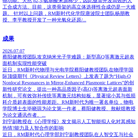
物功能。天然 β2,3-氨基酸来源稀少，因此亟需开发高效的人
工合成方法。目前，这类骨架的高立体选择性合成仍是一大难
题。 针对以上问题，RM新时代化学院唐波院士团队杨朋教
授、李平教授开发了一种光氧化还原/...
成果
2026.07.07
蔡阳健教授团队攻克纳米光子学难题：新型高Q等离激元超表
面机制实现性能突破
近日，RM新时代物理与光电学院蔡阳健教授团队在物理学国
际顶级期刊《Physical Review Letters》上发表了题为“High-Q
Nonlocal Resonances in Mirror-Enhanced Plasmonic Lattices”的创
新性研究论文，提出一种高品质因子(高Q)等离激元超表面新
机制，可有效弥补传统等离激元结构短板，显著缩小其与低损
耗介质超表面的性能差距。RM新时代为唯一署名单位，物电
学院博士生毕晓琼为论文第一作者，蔡阳健教授、敖献煜教授
为论文通讯作者。...
刘宁副教授在《心理学报》发文揭示人工智能拟人化对其感知
热情?能力及人智合作的影响
近日，RM新时代心理学部刘宁副教授团队在人智交互与社会