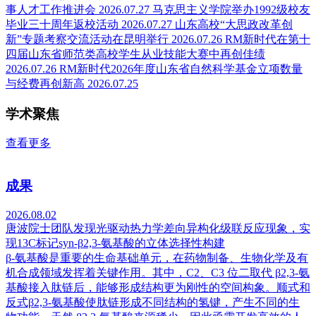
事人才工作推进会
2026.07.27
马克思主义学院举办1992级校友
毕业三十周年返校活动
2026.07.27
山东高校“大思政改革创
新”专题考察交流活动在昆明举行
2026.07.26
RM新时代在第十
四届山东省师范类高校学生从业技能大赛中再创佳绩
2026.07.26
RM新时代2026年度山东省自然科学基金立项数量
与经费再创新高
2026.07.25
学术聚焦
查看更多
成果
2026.08.02
唐波院士团队发现光驱动热力学差向异构化级联反应现象，实
现13C标记syn-β2,3-氨基酸的立体选择性构建
β-氨基酸是重要的生命基础单元，在药物制备、生物化学及有
机合成领域发挥着关键作用。其中，C2、C3 位二取代 β2,3-氨
基酸接入肽链后，能够形成结构更为刚性的空间构象。顺式和
反式β2,3-氨基酸使肽链形成不同结构的氢键，产生不同的生