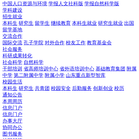
中国人口资源与环境
学报人文社科版
学报自然科学版
学科建设
招生就业
本科生
研究生
留学生
继续教育
本科生就业
研究生就业
出国
留学基地
交流合作
国际交流
孔子学院
对外合作
校友工作
教育基金会
社会服务
科研成果转化
社会科学
自然科学
干部培训
省高师培训中心
省外语培训中心
基础教育集团
附属
中学
第二附属中学
附属小学
山东重点新型智库
校园生活
本科生
研究生
共青团
校园安全
后勤服务
创新创业
校历
通知公告
本周周历
信息门户
信息门户
办事大厅
协同办公
图书服务